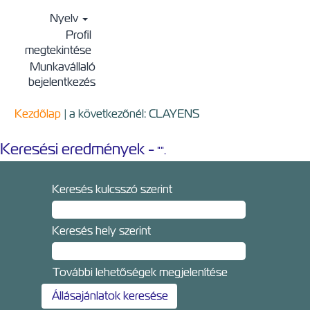
Nyelv
Profil
megtekintése
Munkavállaló
bejelentkezés
(aktuális
Kezdőlap
|
a következőnél: CLAYENS
oldal)
Keresési eredmények -
"".
Keresés kulcsszó szerint
Keresés hely szerint
További lehetőségek megjelenítése