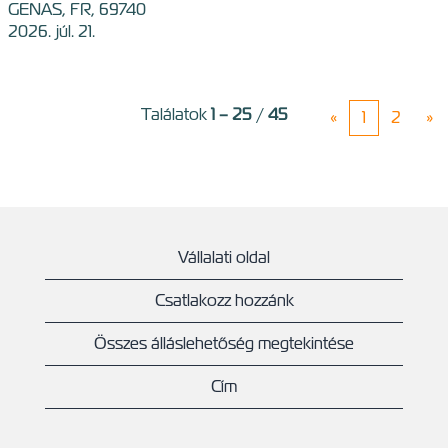
GENAS, FR, 69740
2026. júl. 21.
Találatok
1 – 25
/
45
«
1
2
»
Vállalati oldal
Csatlakozz hozzánk
Összes álláslehetőség megtekintése
Cím