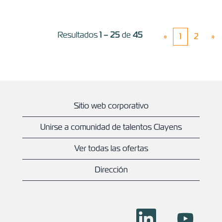
Resultados
1 – 25
de
45
«
1
2
»
Sitio web corporativo
Unirse a comunidad de talentos Clayens
Ver todas las ofertas
Dirección
S
S
e
e