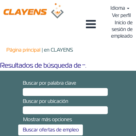
Idioma
Ver perfil
Inicio de
sesión de
empleado
(página
Página principal
|
en CLAYENS
actual)
Resultados de búsqueda de
"".
Buscar por palabra clave
Buscar por ubicación
Mostrar más opciones