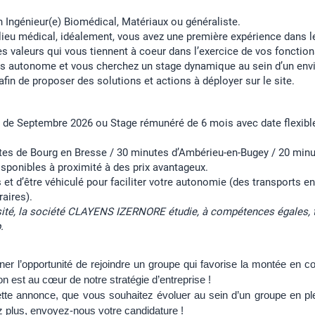
 Ingénieur(e) Biomédical, Matériaux ou généraliste.
ilieu médical, idéalement, vous avez une première expérience dans l
des valeurs qui vous tiennent à coeur dans l’exercice de vos fonction
tes autonome et vous cherchez un stage dynamique au sein d’un env
fin de proposer des solutions et actions à déployer sur le site.
ir de Septembre 2026 ou Stage rémunéré de 6 mois avec date flexibl
tes de Bourg en Bresse / 30 minutes d’Ambérieu-en-Bugey / 20 min
sponibles à proximité à des prix avantageux.
mis et d’être véhiculé pour faciliter votre autonomie (des transport
aires).
rsité, la société CLAYENS IZERNORE étudie, à compétences égales, 
.
r l’opportunité de rejoindre un groupe qui favorise la montée en comp
n est au cœur de notre stratégie d’entreprise !
tte annonce, que vous souhaitez évoluer au sein d’un groupe en pl
z plus, envoyez-nous votre candidature !