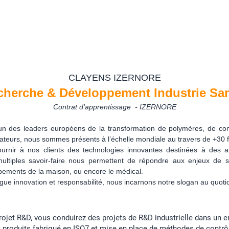
CLAYENS IZERNORE
cherche & Développement Industrie San
Contrat d'apprentissage
- IZERNORE
 l’un des leaders européens de la transformation de polymères, de co
ateurs, nous sommes présents à l’échelle mondiale au travers de +30 fil
rnir à nos clients des technologies innovantes destinées à des a
ultiples savoir-faire nous permettent de répondre aux enjeux de sec
ipements de la maison, ou encore le médical.
gue innovation et responsabilité, nous incarnons notre slogan au quoti
rojet R&D, vous conduirez des projets de R&D industrielle dans un 
s produits fabriqué en ISO7 et mise en place de méthodes de contrôl