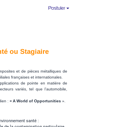
Postuler
té ou Stagiaire
mposites et de pièces métalliques de
iales françaises et internationales.
pplications de pointe en matière de
teurs variés, tel que l’automobile,
dien :
« A World of Opportunities
».
environnement santé :
e de la contamination particulaire