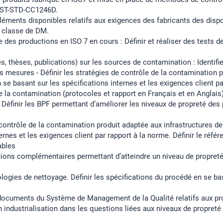
IEST-STD-CC1246D.
 éléments disponibles relatifs aux exigences des fabricants des dis
r classe de DM.
le des productions en ISO 7 en cours : Définir et réaliser des tests
, thèses, publications) sur les sources de contamination : Identifi
s mesures - Définir les stratégies de contrôle de la contamination p
en se basant sur les spécifications internes et les exigences client p
de la contamination (protocoles et rapport en Français et en Anglai
. Définir les BPF permettant d’améliorer les niveaux de propreté des
e contrôle de la contamination produit adaptée aux infrastructures de l
ernes et les exigences client par rapport à la norme. Définir le référ
ables
tions complémentaires permettant d’atteindre un niveau de propreté 
ologies de nettoyage. Définir les spécifications du procédé en se ba
s documents du Système de Management de la Qualité relatifs aux pr
n industrialisation dans les questions liées aux niveaux de propreté 