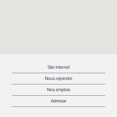
peuvent
pas
lire
la
carte
avec
possibilité
de
recherche
suivante.
Site internet
Nous rejoindre
Nos emplois
Adresse