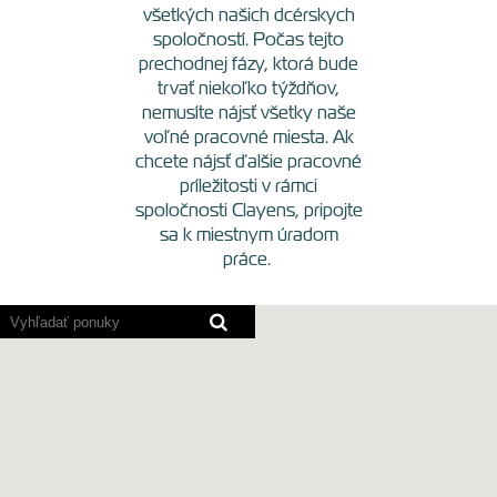
všetkých našich dcérskych
spoločností. Počas tejto
prechodnej fázy, ktorá bude
trvať niekoľko týždňov,
nemusíte nájsť všetky naše
voľné pracovné miesta. Ak
chcete nájsť ďalšie pracovné
príležitosti v rámci
spoločnosti Clayens, pripojte
sa k miestnym úradom
práce.
Programy
pre
čítanie
obrazovky
načítajú
nasledujúcu
prehľadávateľnú
mapu.