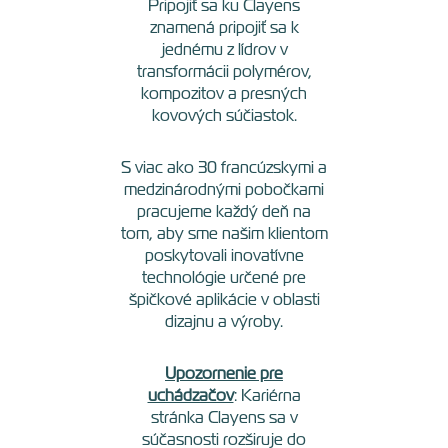
Pripojiť sa ku Clayens
znamená pripojiť sa k
jednému z lídrov v
transformácii polymérov,
kompozitov a presných
kovových súčiastok.
S viac ako 30 francúzskymi a
medzinárodnými pobočkami
pracujeme každý deň na
tom, aby sme našim klientom
poskytovali inovatívne
technológie určené pre
špičkové aplikácie v oblasti
dizajnu a výroby.
Upozornenie pre
uchádzačov
: Kariérna
stránka Clayens sa v
súčasnosti rozširuje do