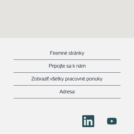
Firemné stránky
Pripojte sa k nám
Zobraziť všetky pracovné ponuky
Adresa
O
O
t
t
v
v
o
o