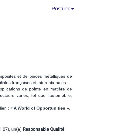
Postuler
mposites et de pièces métalliques de
iales françaises et internationales.
pplications de pointe en matière de
teurs variés, tel que l’automobile,
dien :
« A World of Opportunities
».
 07), un(e)
Responsable Qualité