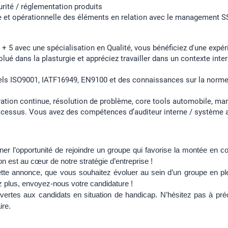
rité / réglementation produits
e et opérationnelle des éléments en relation avec le management S
 + 5 avec une spécialisation en Qualité, vous bénéficiez d'une expé
lué dans la plasturgie et appréciez travailler dans un contexte inter
iels ISO9001, IATF16949, EN9100 et des connaissances sur la norm
ration continue, résolution de problème, core tools automobile, m
essus. Vous avez des compétences d’auditeur interne / système a
r l’opportunité de rejoindre un groupe qui favorise la montée en comp
n est au cœur de notre stratégie d’entreprise !
tte annonce, que vous souhaitez évoluer au sein d’un groupe en pl
z plus, envoyez-nous votre candidature !
vertes aux candidats en situation de handicap. N’hésitez pas à préc
ire.