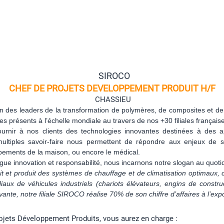
SIROCO
CHEF DE PROJETS DEVELOPPEMENT PRODUIT H/F
CHASSIEU
l’un des leaders de la transformation de polymères, de composites et de
présents à l’échelle mondiale au travers de nos +30 filiales française
rnir à nos clients des technologies innovantes destinées à des a
ultiples savoir-faire nous permettent de répondre aux enjeux de sec
uipements de la maison, ou encore le médical.
ue innovation et responsabilité, nous incarnons notre slogan au quotid
it et produit des systèmes de chauffage et de climatisation optimaux, 
aux de véhicules industriels (chariots élévateurs, engins de constru
nte, notre filiale SIROCO réalise 70% de son chiffre d’affaires à l’expo
ojets Développement Produits, vous aurez en charge :