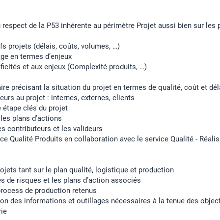
 respect de la P53 inhérente au périmètre Projet aussi bien sur les 
tifs projets (délais, coûts, volumes, …)
age en termes d’enjeux
icités et aux enjeux (Complexité produits, …)
e précisant la situation du projet en termes de qualité, coût et dél
rs au projet : internes, externes, clients
e étape clés du projet
r les plans d’actions
es contributeurs et les valideurs
ce Qualité Produits en collaboration avec le service Qualité - Réal
ojets tant sur le plan qualité, logistique et production
es de risques et les plans d’action associés
 process de production retenus
ion des informations et outillages nécessaires à la tenue des object
rie