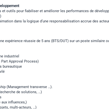
éveloppement
 et outils pour fiabiliser et améliorer les performances de dévelo
)
nimation dans la logique d’une responsabilisation accrue des acteur
e expérience réussie de 5 ans (BTS/DUT) sur un poste similaire o
e industriel
 Part Approval Process)
es bureautique
arlé
ship (Management transverse …).
(Recherche de solutions, …)
s
 aux influences,)
ojets, multi-acteurs, …)