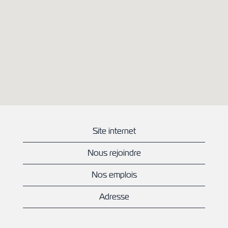
peuvent
pas
lire
la
carte
avec
possibilité
de
recherche
suivante.
Site internet
Nous rejoindre
Nos emplois
Adresse